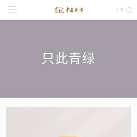
EN
只此青绿