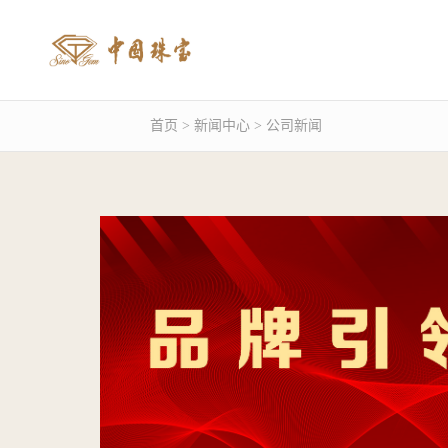
首页
> 新闻中心
> 公司新闻