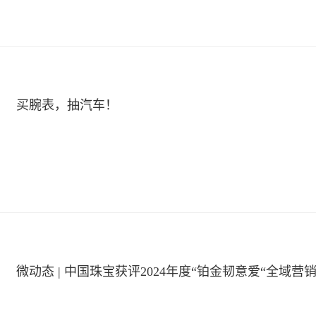
买腕表，抽汽车！
微动态 | 中国珠宝获评2024年度“铂金韧意爱“全域营