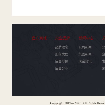
官方商城
央企品牌
新闻中心
品牌理念
公司新闻
形象大使
集团新闻
店面形象
珠宝资讯
店面分布
Copyright 2019—2021 All Rights Reser