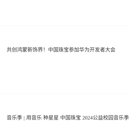
共创鸿蒙新饰界！中国珠宝参加华为开发者大会
音乐季 | 用音乐 种星星 中国珠宝 2024公益校园音