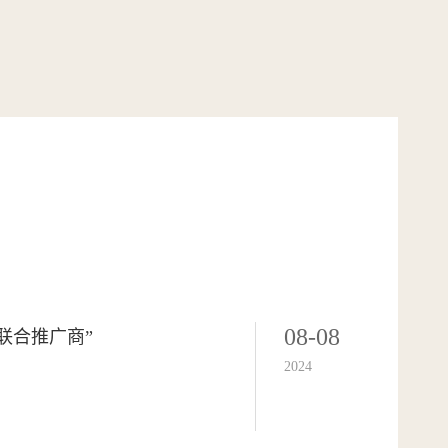
08-08
品联合推广商”
2024